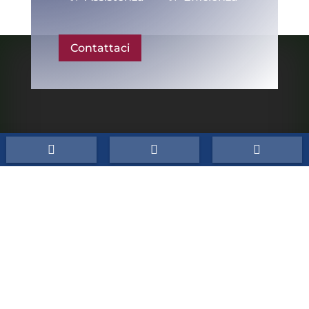
Contattaci
Conti Srl



P.IVA:
03546921200
CCIAA/REA:
BO 527747
Cap.Sociale:
10.000,00 €
Sede
Via R. Morandi, 202 40060 Toscanella di Dozza
(BO)