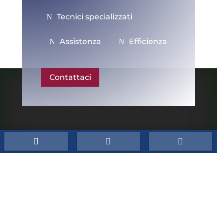
Tecnici specializzati
Assistenza
Efficienza
Contattaci



Conti Srl
P.IVA:
03546921200
CCIAA/REA:
BO 527747
Cap.Sociale:
10.000,00 €
Sede