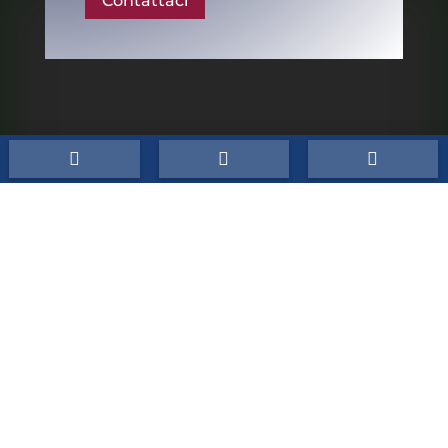
Contattaci
Conti Srl



P.IVA:
03546921200
CCIAA/REA:
BO 527747
Cap.Sociale:
10.000,00 €
Sede
Via R. Morandi, 202 40060 Toscanella di Dozza
(BO)
Telefono
0542 672212