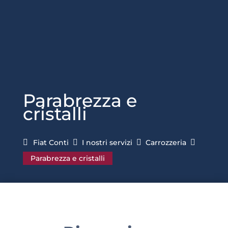
Parabrezza e
cristalli
Fiat Conti

I nostri servizi

Carrozzeria

Parabrezza e cristalli