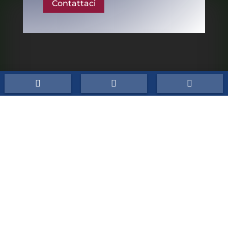
Contattaci
Conti Srl



P.IVA:
03546921200
CCIAA/REA:
BO 527747
Cap.Sociale:
10.000,00 €
Sede
Via R. Morandi, 202 40060 Toscanella di Dozza
(BO)
Telefono